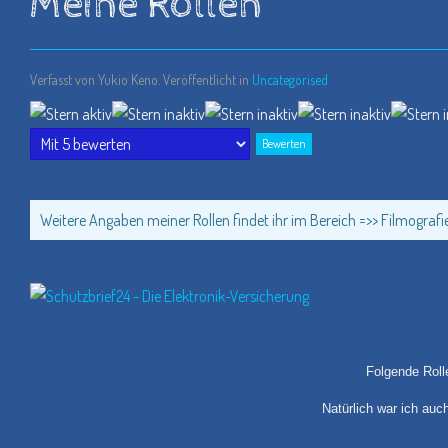
Meine Rollen
Verfasst von Yukio Keno. Veröffentlicht in
Uncategorised
Bewertung:
1
/
5
Bitte
bewerten
Weitere Angaben meiner Rollen findet ihr im Bereich =>> Filmografi
Folgende Rolle
Natürlich war ich auc