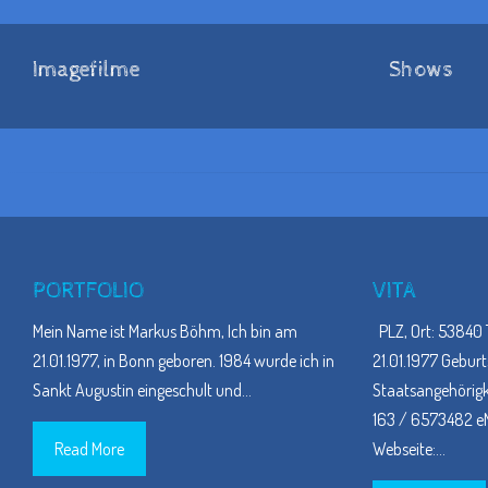
Imagefilme
Shows
PORTFOLIO
VITA
Mein Name ist Markus Böhm, Ich bin am
PLZ, Ort: 53840 
21.01.1977, in Bonn geboren. 1984 wurde ich in
21.01.1977 Geburt
Sankt Augustin eingeschult und
…
Staatsangehörigke
163 / 6573482 eM
Read More
Webseite:
…