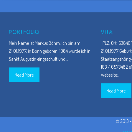
PORTFOLIO
VITA
Mein Name ist Markus Böhm, Ich bin am
PLZ, Ort: 53840 
21.01.1977, in Bonn geboren. 1984 wurde ich in
21.01.1977 Geburt
Sankt Augustin eingeschult und
…
Staatsangehörigke
163 / 6573482 eM
Read More
Webseite:
…
Read More
© 2013 
Impre