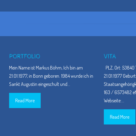
PORTFOLIO
VITA
Mein Name ist Markus Böhm, Ich bin am
PLZ, Ort: 53840 
21.01.1977, in Bonn geboren. 1984 wurde ich in
21.01.1977 Geburt
Sankt Augustin eingeschult und
…
Staatsangehörigke
163 / 6573482 eM
Read More
Webseite:
…
Read More