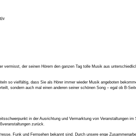
r vermisst, der seinen Hörern den ganzen Tag tolle Musik aus unterschiedli
 Titeln so vielfältig, dass Sie als Hörer immer wieder Musik angeboten bekom
erteilt, sondern auch mal einen anderen seiner schönen Song – egal ob B-Seite
gkeitsschwerpunkt in der Ausrichtung und Vermarktung von Veranstaltungen im S
ßveranstaltungen zurück.
Presse, Funk und Fernsehen bekannt sind. Durch unsere enge Zusammenarbeit 