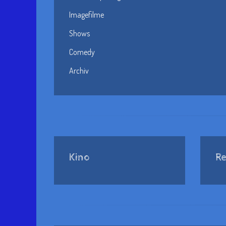
Imagefilme
Shows
Comedy
Archiv
Kino
Re