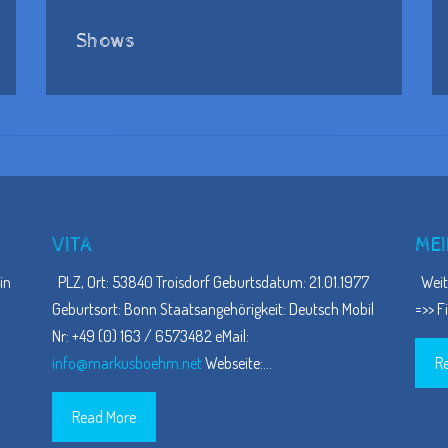
Shows
VITA
MEI
in
PLZ, Ort: 53840 Troisdorf Geburtsdatum: 21.01.1977
Weite
Geburtsort: Bonn Staatsangehörigkeit: Deutsch Mobil
=>> F
Nr: +49 (0) 163 / 6573482 eMail:
info@markusboehm.net
Webseite:
…
R
Read More