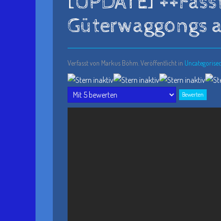
[UPDATE] ++Fasst
Güterwaggongs a
Verfasst von Markus Böhm. Veröffentlicht in
Uncategorise
Bitte
bewerten