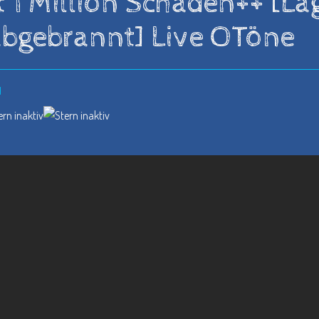
 1 Million Schaden++ [La
bgebrannt] Live OTöne
d