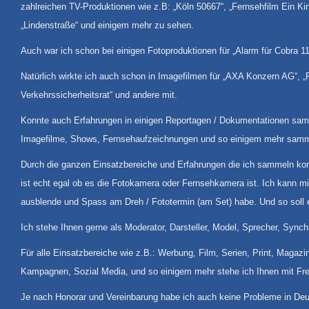
zahlreichen TV-Produktionen wie z.B: „Köln 50667“, „Fernsehfilm Ein Kind 
„Lindenstraße“ und einigem mehr zu sehen.
Auch war ich schon bei einigen Fotoproduktionen für „Alarm für Cobra 1
Natürlich wirkte ich auch schon in Imagefilmen für „AXA Konzern AG“, „F
Verkehrssicherheitsrat“ und andere mit.
Konnte auch Erfahrungen in einigen Reportagen / Dokumentationen samme
Imagefilme, Shows, Fernsehaufzeichnungen und so einigem mehr sam
Durch die ganzen Einsatzbereiche und Erfahrungen die ich sammeln kon
ist echt egal ob es die Fotokamera oder Fernsehkamera ist. Ich kann mi
ausblende und Spass am Dreh / Fototermin (am Set) habe. Und so soll e
Ich stehe Ihnen gerne als Moderator, Darsteller, Model, Sprecher, Synch
Für alle Einsatzbereiche wie z.B.: Werbung, Film, Serien, Print, Magaz
Kampagnen, Sozial Media, und so einigem mehr stehe ich Ihnen mit Fre
Je nach Honorar und Vereinbarung habe ich auch keine Probleme in Deut