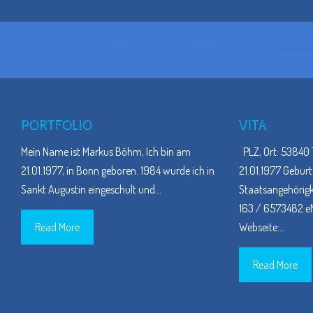
PORTFOLIO
VITA
Mein Name ist Markus Böhm, Ich bin am
PLZ, Ort: 53840 
21.01.1977, in Bonn geboren. 1984 wurde ich in
21.01.1977 Geburt
Sankt Augustin eingeschult und
…
Staatsangehörigke
163 / 6573482 eM
Read More
Webseite:
…
Read More