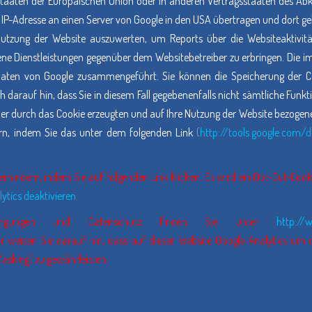
dstaaten der Europäischen Union oder in anderen Vertragsstaaten des
e IP-Adresse an einen Server von Google in den USA übertragen und dort gek
Nutzung der Website auszuwerten, um Reports über die Websiteaktivi
ne Dienstleistungen gegenüber dem Websitebetreiber zu erbringen. Die 
Daten von Google zusammengeführt. Sie können die Speicherung der Co
h darauf hin, dass Sie in diesem Fall gegebenenfalls nicht sämtliche Funk
er durch das Cookie erzeugten und auf Ihre Nutzung der Website bezogenen 
rn, indem Sie das unter dem folgenden Link
(
http://tools.google.com/
rhindern, indem Sie auf folgenden Link klicken. Es wird ein Opt-Out-Cooki
ytics deaktivieren
edingungen und Datenschutz finden Sie unter
http://
ir weisen Sie darauf hin, dass auf dieser Website Google Analytics um
asking) zu gewährleisten.