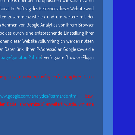
 Abkommens über den Europäischen Wirtschaftsraum
ürzt. Im Auftrag des Betreibers dieser Website wird
täten zusammenzustellen und um weitere mit der
im Rahmen von Google Analytics von Ihrem Browser
okies durch eine entsprechende Einstellung Ihrer
tionen dieser Website vollumfänglich werden nutzen
Daten (inkl. Ihrer IP-Adresse) an Google sowie die
dlpage/gaoptout?hl=de
)
verfügbare Browser-Plugin
e gesetzt, das die zukünftige Erfassung Ihrer Daten
www.google.com/analytics/terms/de.html
bzw.
 den Code „anonymizeIp“ erweitert wurde, um eine