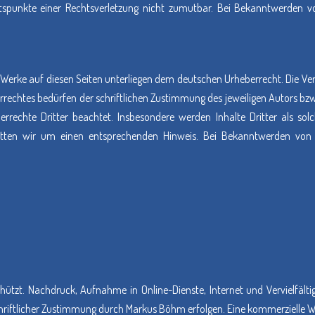
ltspunkte einer Rechtsverletzung nicht zumutbar. Bei Bekanntwerden v
d Werke auf diesen Seiten unterliegen dem deutschen Urheberrecht. Die Ver
chtes bedürfen der schriftlichen Zustimmung des jeweiligen Autors bzw. Er
rrechte Dritter beachtet. Insbesondere werden Inhalte Dritter als sol
tten wir um einen entsprechenden Hinweis. Bei Bekanntwerden von R
eschützt. Nachdruck, Aufnahme in Online-Dienste, Internet und Vervielf
chriftlicher Zustimmung durch Markus Böhm erfolgen. Eine kommerzielle We