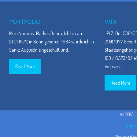
PORTFOLIO
VITA
Mein Name ist Markus Böhm, Ich bin am
PLZ, Ort: 53840 
21.01.1977, in Bonn geboren. 1984 wurde ich in
21.01.1977 Geburt
Sankt Augustin eingeschult und
…
Staatsangehörigke
163 / 6573482 eM
Read More
Webseite:
…
Read More
© 2013 
Impre
Powered b