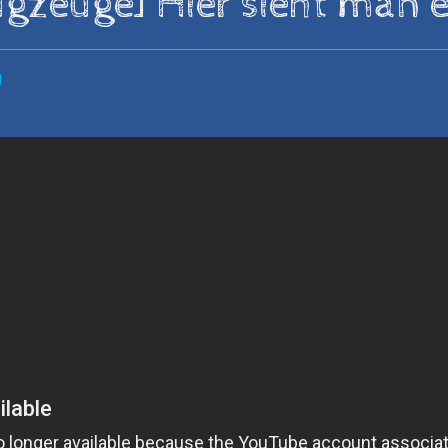
gzeuge] Hier sieht man e
d