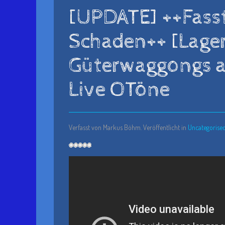
[UPDATE] ++Fasst
Schaden++ [Lage
Güterwaggongs a
Live OTöne
Verfasst von Markus Böhm. Veröffentlicht in
Uncategorise