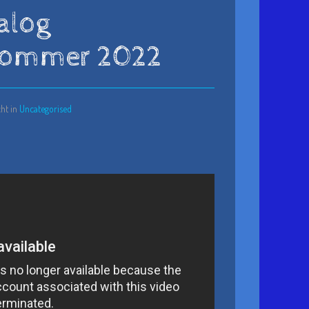
alog
Sommer 2022
cht in
Uncategorised