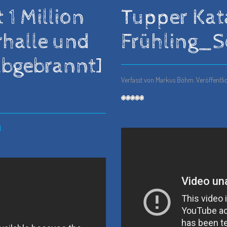
 1 Million
Tupper Kat
rhalle und
Frühling_
bgebrannt]
Verfasst von Markus Böhm. Veröffentli
d