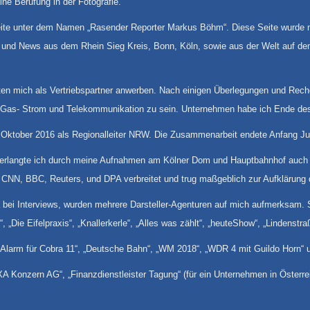
ine Berufung in der Fotografie.
ite unter dem Namen „Rasender Reporter Markus Böhm“. Diese Seite wurde mi
nd News aus dem Rhein Sieg Kreis, Bonn, Köln, sowie aus der Welt auf dem 
lten mich als Vertriebspartner anwerben. Nach einigen Überlegungen und Rec
 für Gas- Strom und Telekommunikation zu sein. Unternehmen habe ich Ende de
t Oktober 2016 als Regionalleiter NRW. Die Zusammenarbeit endete Anfang Ju
n erlangte ich durch meine Aufnahmen am Kölner Dom und Hauptbahnhof auch i
 CNN, BBC, Reuters, und DPA verbreitet und trug maßgeblich zur Aufklärung de
bei Interviews, wurden mehrere Darsteller-Agenturen auf mich aufmerksam. S
, „Die Eifelpraxis“, „Knallerkerle“, „Alles was zählt“, „heuteShow“, „Lindenst
„Alarm für Cobra 11“, „Deutsche Bahn“, „WM 2018“, „WDR 4 mit Guildo Horn“ u
AXA Konzern AG“, „Finanzdienstleister Tagung“ (für ein Unternehmen in Österre