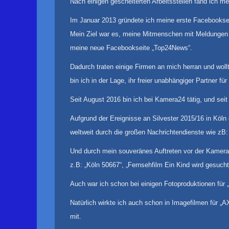
Nach einigen gescheiterten Arbeitsstellen fand ich me
Im Januar 2013 gründete ich meine erste Facebookse
Mein Ziel war es, meine Mitmenschen mit Meldungen u
meine neue Facebookseite „Top24News“.
Dadurch traten einige Firmen an mich herran und wol
bin ich in der Lage, ihr freier unabhängiger Partner
Seit August 2016 bin ich bei Kamera24 tätig, und sei
Aufgrund der Ereignisse an Silvester 2015/16 in Köl
weltweit durch die großen Nachrichtendienste wie zB:
Und durch mein souveränes Auftreten vor der Kamera 
z.B: „Köln 50667“, „Fernsehfilm Ein Kind wird gesucht“
Auch war ich schon bei einigen Fotoproduktionen für 
Natürlich wirkte ich auch schon in Imagefilmen für „
mit.