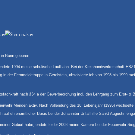
 in Bonn geboren.
endete 1994 meine schulische Laufbahn. Bei der Kreishandwerkerschaft HBZ1 i
 in der Fernmeldetruppe in Gerolstein, absolvierte ich von 1998 bis 1999 mei
tsfachkraft nach §34 a der Gewerbeordnung incl. den Lehrgang zum Erst- & 
euerwehr Menden aktiv. Nach Vollendung des 18. Lebensjahr (1995) wechselte i
auf ehrenamtlicher Basis bei der Johanniter Unfallhilfe Sankt Augustin engag
 meiner Geburt habe, endete leider 2008 meine Karriere bei der Feuerwehr Si