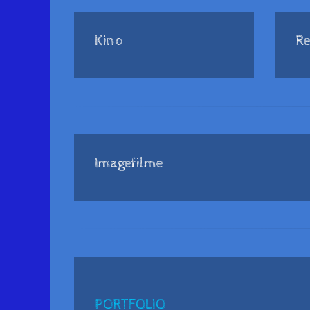
Kino
Re
Imagefilme
PORTFOLIO