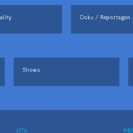
ality
Doku / Reportagen
Shows
VITA
MEI