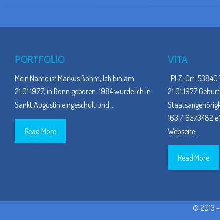
PORTFOLIO
VITA
Mein Name ist Markus Böhm, Ich bin am
PLZ, Ort: 53840 
21.01.1977, in Bonn geboren. 1984 wurde ich in
21.01.1977 Geburt
Sankt Augustin eingeschult und
…
Staatsangehörigke
163 / 6573482 eM
Read More
Webseite:
…
Read More
© 2013 