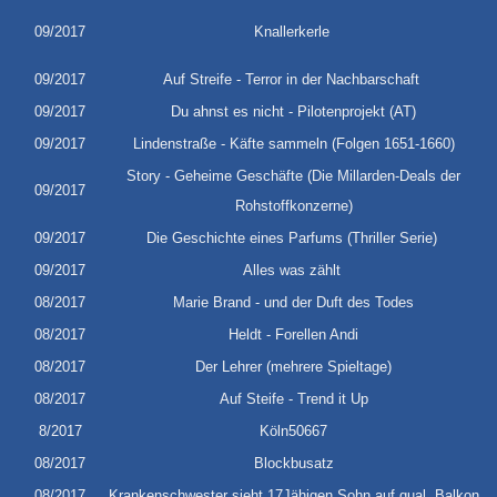
09/2017
Knallerkerle
09/2017
Auf Streife - Terror in der Nachbarschaft
09/2017
Du ahnst es nicht - Pilotenprojekt (AT)
09/2017
Lindenstraße - Käfte sammeln (Folgen 1651-1660)
Story - Geheime Geschäfte (Die Millarden-Deals der
09/2017
Rohstoffkonzerne)
09/2017
Die Geschichte eines Parfums (Thriller Serie)
09/2017
Alles was zählt
08/2017
Marie Brand - und der Duft des Todes
08/2017
Heldt - Forellen Andi
08/2017
Der Lehrer (mehrere Spieltage)
08/2017
Auf Steife - Trend it Up
8/2017
Köln50667
08/2017
Blockbusatz
08/2017
Krankenschwester sieht 17Jähigen Sohn auf qual. Balkon