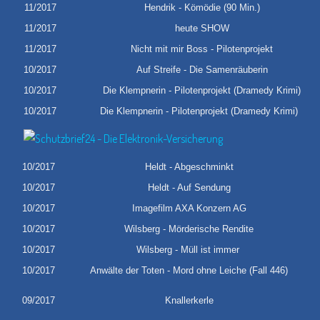
11/2017
Hendrik - Kömödie (90 Min.)
11/2017
heute SHOW
11/2017
Nicht mit mir Boss - Pilotenprojekt
10/2017
Auf Streife - Die Samenräuberin
10/2017
Die Klempnerin - Pilotenprojekt (Dramedy Krimi)
10/2017
Die Klempnerin - Pilotenprojekt (Dramedy Krimi)
10/2017
Heldt - Abgeschminkt
10/2017
Heldt - Auf Sendung
10/2017
Imagefilm AXA Konzern AG
10/2017
Wilsberg - Mörderische Rendite
10/2017
Wilsberg - Müll ist immer
10/2017
Anwälte der Toten - Mord ohne Leiche (Fall 446)
09/2017
Knallerkerle