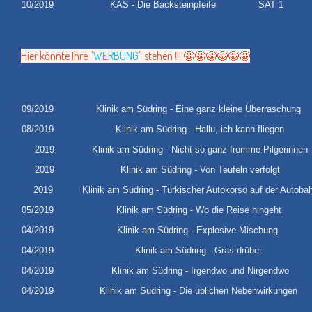
10/2019
KAS - Die Backsteinpfeife
SAT 1
Hier könnte Ihre "
WERBUNG
" stehen !!! 🤩🤩🤩🤩🤩🤩
09/2019
Klinik am Südring - Eine ganz kleine Überraschung
08/2019
Klinik am Südring - Hallu, ich kann fliegen
2019
Klinik am Südring - Nicht so ganz fromme Pilgerinnen
2019
Klinik am Südring - Von Teufeln verfolgt
2019
Klinik am Südring - Türkischer Autokorso auf der Autoba
05/2019
Klinik am Südring - Wo die Reise hingeht
04/2019
Klinik am Südring - Explosive Mischung
04/2019
Klinik am Südring - Gras drüber
04/2019
Klinik am Südring - Irgendwo und Nirgendwo
04/2019
Klinik am Südring - Die üblichen Nebenwirku