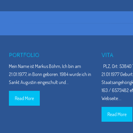
PORTFOLIO
VITA
Mein Name ist Markus Böhm, Ich bin am
PLZ, Ort: 53840 
21.01.1977, in Bonn geboren. 1984 wurde ich in
21.01.1977 Geburt
Sankt Augustin eingeschult und
…
Staatsangehörigke
163 / 6573482 eM
Read More
Webseite:
…
Read More