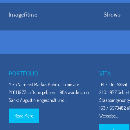
Imagefilme
Shows
PORTFOLIO
VITA
Mein Name ist Markus Böhm, Ich bin am
PLZ, Ort: 53840 
21.01.1977, in Bonn geboren. 1984 wurde ich in
21.01.1977 Geburt
Sankt Augustin eingeschult und
…
Staatsangehörigke
163 / 6573482 eM
Read More
Webseite:
…