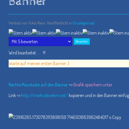
Banner
Verfasst von Yukio Keno. Veröffentlicht in
Uncategorised
Bewertung:
2
/
5
Bitte
bewerten
Wird bearbeitet . . . !!!
Warte auf meinen ersten Banner ;)
Rechte Maustaste auf den Banner
=>
Grafik speichern unter
Link =>
http://markusboehm.net/
kopieren und in den Banner einfüge