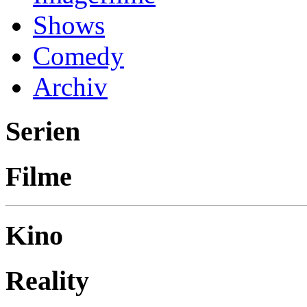
Shows
Comedy
Archiv
Serien
Filme
Kino
Reality