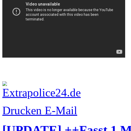
Drucken
E-Mail
[UPDATE] ++Fasst 1 M