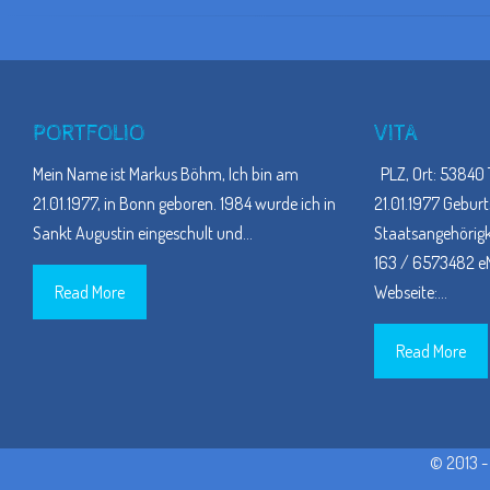
PORTFOLIO
VITA
Mein Name ist Markus Böhm, Ich bin am
PLZ, Ort: 53840 
21.01.1977, in Bonn geboren. 1984 wurde ich in
21.01.1977 Geburt
Sankt Augustin eingeschult und
…
Staatsangehörigke
163 / 6573482 eM
Read More
Webseite:
…
Read More
© 2013 