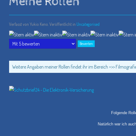
Meine Rollen
Verfasst von Yukio Keno. Veröffentlicht in
Uncategorised
Bewertung:
1
/
5
Bitte
bewerten
Weitere Angaben meiner Rollen findet ihr im Bereich =>> Filmografi
Folgende Rolle
Natürlich war ich auc