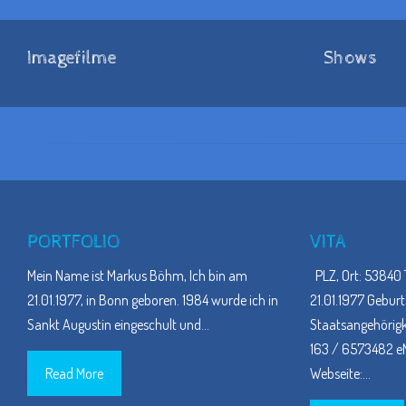
Imagefilme
Shows
PORTFOLIO
VITA
Mein Name ist Markus Böhm, Ich bin am
PLZ, Ort: 53840 
21.01.1977, in Bonn geboren. 1984 wurde ich in
21.01.1977 Geburt
Sankt Augustin eingeschult und
…
Staatsangehörigke
163 / 6573482 eM
Read More
Webseite:
…