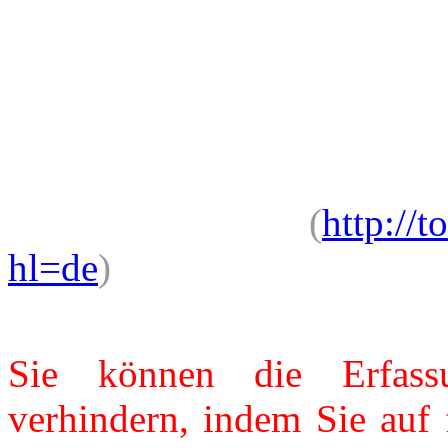
Erfassung der durch das 
Nutzung der Website bez
Adresse) an Google sowie
durch Google verhinde
folgenden Link
(
http://
hl=de
)
verfügbare Brow
installieren.
Sie können die Erfass
verhindern, indem Sie auf 