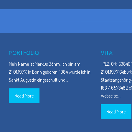
PORTFOLIO
VITA
Mein Name ist Markus Böhm, Ich bin am
PLZ, Ort: 53840 
21.01.1977, in Bonn geboren. 1984 wurde ich in
21.01.1977 Geburt
Sankt Augustin eingeschult und
…
Staatsangehörigke
163 / 6573482 eM
Read More
Webseite:
…
Read More