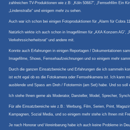
zahlreichen TV-Produktionen wie z.B: „Köln 50667“, „Fernsehfilm Ein Kind 
„Lindenstraße“ und einigem mehr zu sehen.
Auch war ich schon bei einigen Fotoproduktionen für „Alarm für Cobra 1
Natürlich wirkte ich auch schon in Imagefilmen für „AXA Konzern AG“, „F
Verkehrssicherheitsrat“ und andere mit.
Konnte auch Erfahrungen in einigen Reportagen / Dokumentationen samme
Imagefilme, Shows, Fernsehaufzeichnungen und so einigem mehr sam
Durch die ganzen Einsatzbereiche und Erfahrungen die ich sammeln kon
ist echt egal ob es die Fotokamera oder Fernsehkamera ist. Ich kann mi
ausblende und Spass am Dreh / Fototermin (am Set) habe. Und so soll e
Ich stehe Ihnen gerne als Moderator, Darsteller, Model, Sprecher, Synch
Für alle Einsatzbereiche wie z.B.: Werbung, Film, Serien, Print, Magaz
Kampagnen, Sozial Media, und so einigem mehr stehe ich Ihnen mit Fre
Je nach Honorar und Vereinbarung habe ich auch keine Probleme in Deut