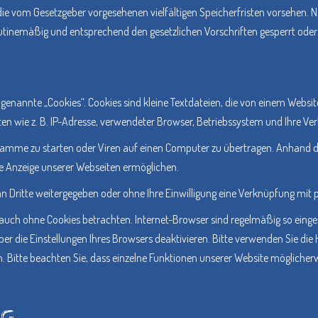
 die vom Gesetzgeber vorgesehenen vielfältigen Speicherfristen vorsehen. N
utinemäßig und entsprechend den gesetzlichen Vorschriften gesperrt oder 
enannte „Cookies“. Cookies sind kleine Textdateien, die von einem Websit
n wie z. B. IP-Adresse, verwendeter Browser, Betriebssystem und Ihre Ve
amme zu starten oder Viren auf einen Computer zu übertragen. Anhand d
kte Anzeige unserer Webseiten ermöglichen.
an Dritte weitergegeben oder ohne Ihre Einwilligung eine Verknüpfung mit
auch ohne Cookies betrachten. Internet-Browser sind regelmäßig so eingest
er die Einstellungen Ihres Browsers deaktivieren. Bitte verwenden Sie die 
n. Bitte beachten Sie, dass einzelne Funktionen unserer Website mögliche
NG