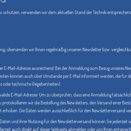
 zu schützen, verwenden wir dem aktuellen Stand der Technik entsprechend
igung, übersenden wir Ihnen regelmäßig unseren Newsletter bzw. vergleichb
hrer E-Mail-Adresse ausreichend. Bei der Anmeldung zum Bezug unseres N
nten können auch über Umstände per E-Mail informiert werden, die für den
s oder technische Gegebenheiten).
 valide E-Mail-Adresse. Um zu überprüfen, dass eine Anmeldung tatsächlich
u protokollieren wir die Bestellung des Newsletters, den Versand einer Be
 erhoben. Die Daten werden ausschließlich für den Newsletterversand ve
 Daten und ihrer Nutzung für den Newsletterversand können Sie jederzeit w
derzeit auch direkt auf dieser Webseite abmelden oder uns Ihren entspre