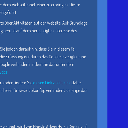
 dem Webseitenbetreiber zu erbringen. Die im
engeführt.
s über Aktivitäten auf der Website. Auf Grundlage
ng beruht auf dem berechtigten Interesse des
e jedoch darauf hin, dass Sie in diesem Fall
die Erfassung der durch das Cookie erzeugten und
 Google verhindern, indem sie das unter dem
ytics
.
erbinden, indem Sie
diesen Link anklicken
. Dabei
r diesen Browser zukünftig verhindert, so lange das
te gelangt, wird von Google Adwords ein Cookie auf