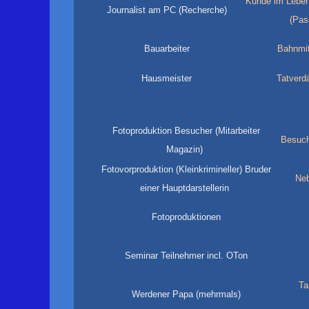
Kunde im Leben
Journalist am PC (Recherche)
(Pas
Bauarbeiter
Bahnmit
Hausmeister
Tatverdä
Fotoproduktion Besucher (Mitarbeiter
Besuche
Magazin)
Fotovorproduktion (Kleinkrimineller) Bruder
Neb
einer Hauptdarstellerin
Fotoproduktionen
Seminar Teilnehmer incl. OTon
Tan
Werdener Papa (mehrmals)