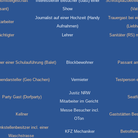
smittelgeschäft
Interessierter Besucher (Gast) einer
Schrottplatzbetrei
sant)
Show
(Vat
Journalist auf einer Hochzeit (Handy
Trauergast bei e
arbeiter
Aufnahmen)
(Liebh
chtigter
Lehrer
Sanitäter (RS)
r einer Schulauführung (Balet)
Blockbewohner
Passant am
endarsteller (Geo Chachen)
Vermieter
Testperson e
Justiz NRW
Party Gast (Dorfparty)
Seatfi
Mitarbeiter im Gericht
Messe Besucher incl.
Kellner
Gaststätten Be
OTon
kstellenbesitzer incl. einer
KFZ Mechaniker
Betroffene
Waschstrasse