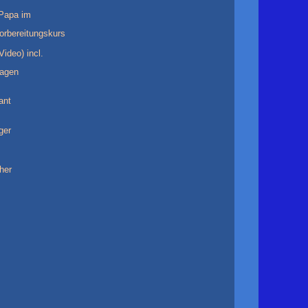
Papa im
rbereitungskurs
ideo) incl.
agen
ant
ger
her