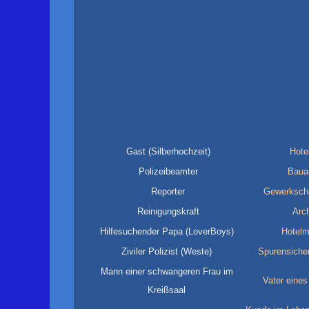
Gast (Silberhochzeit)
Hote
Polizeibeamter
Bauar
Reporter
Gewerkschaf
Reinigungskraft
Arch
Hilfesuchender Papa (LoverBoys)
Hotelm
Ziviler Polizist (Weste)
Spurensicher
Mann einer schwangeren Frau im
Vater eines
Kreißsaal