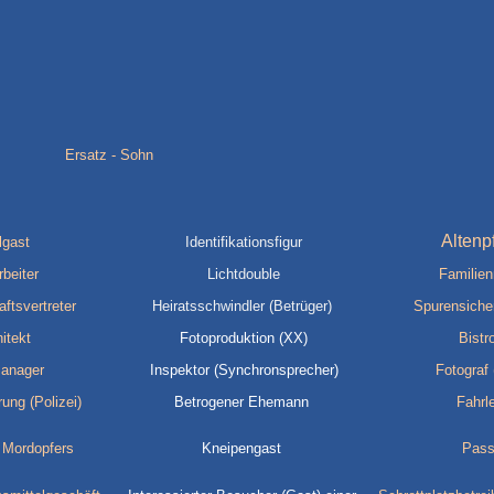
Ersatz - Sohn
Altenp
lgast
Identifikationsfigur
beiter
Lichtdouble
Familien
tsvertreter
Heiratsschwindler (Betrüger)
Spurensiche
itekt
Fotoproduktion (XX)
Bistr
anager
Inspektor (Synchronsprecher)
Fotograf 
ung (Polizei)
Betrogener Ehemann
Fahrl
 Mordopfers
Kneipengast
Pass