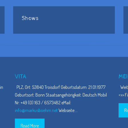
Shows
VITA
MEI
in
PLZ, Ort: 53840 Troisdorf Geburtsdatum: 21.01.1977
Weite
Geburtsort: Bonn Staatsangehörigkeit: Deutsch Mobil
=>> F
Nr: +49 (0) 163 / 6573482 eMail:
info@markusboehm.net
Webseite:
…
R
Read More