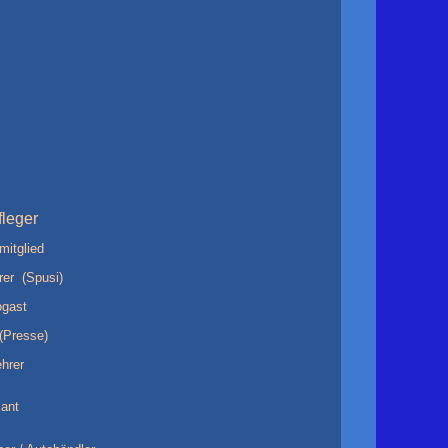
fleger
mitglied
rer (Spusi)
ogast
(Presse)
ehrer
ant