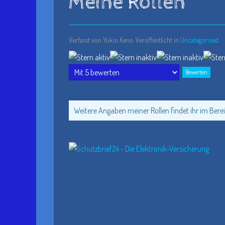
Meine Rollen
Verfasst von Yukio Keno. Veröffentlicht in
Uncategorised
Bewertung:
1
/
5
Bitte
bewerten
Weitere Angaben meiner Rollen findet ihr im Berei