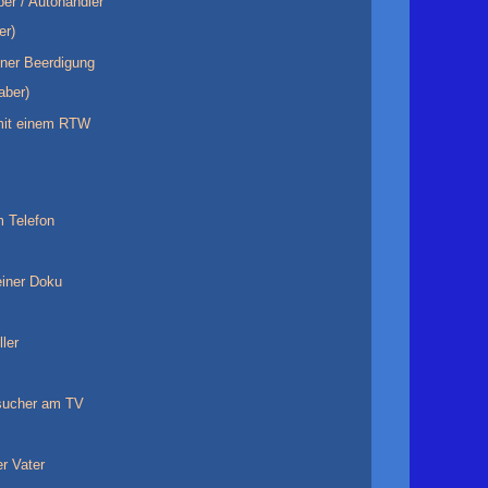
ber / Autohändler
er)
iner Beerdigung
aber)
 mit einem RTW
 Telefon
iner Doku
ller
sucher am TV
r Vater