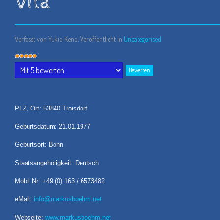
Vita
Verfasst von Yukio Keno. Veröffentlicht in
Uncategorised
Bewertung:
5
/
5
Bitte
bewerten
PLZ, Ort: 53840 Troisdorf
Geburtsdatum: 21.01.1977
Geburtsort: Bonn
Staatsangehörigkeit: Deutsch
Mobil Nr: +49 (0) 163 / 6573482
eMail:
info@markusboehm.net
Webseite:
www.markusboehm.net