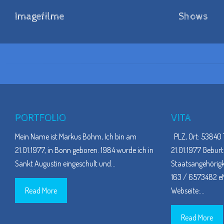
Imagefilme
Shows
PORTFOLIO
VITA
Mein Name ist Markus Böhm, Ich bin am
PLZ, Ort: 53840 
21.01.1977, in Bonn geboren. 1984 wurde ich in
21.01.1977 Geburt
Sankt Augustin eingeschult und
…
Staatsangehörigke
163 / 6573482 eM
Read More
Webseite:
…
Read More