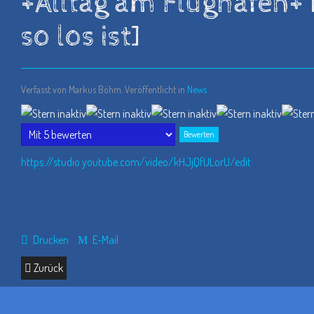
+Alltag am Flughafen+ 
so los ist]
Verfasst von Markus Böhm. Veröffentlicht in
News
Bitte
bewerten
https://studio.youtube.com/video/kHJjQfULorU/edit
Drucken
E-Mail
Zurück