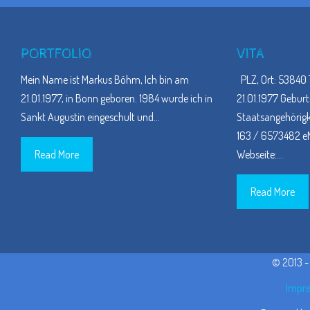
PORTFOLIO
VITA
Mein Name ist Markus Böhm, Ich bin am
PLZ, Ort: 53840 
21.01.1977, in Bonn geboren. 1984 wurde ich in
21.01.1977 Geburt
Sankt Augustin eingeschult und
…
Staatsangehörigke
163 / 6573482 eM
Read More
Webseite:
…
Read More
© 2013 
Impre