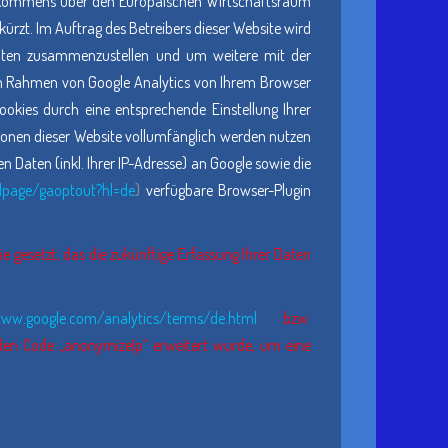
 Abkommens über den Europäischen Wirtschaftsraum
ürzt. Im Auftrag des Betreibers dieser Website wird
täten zusammenzustellen und um weitere mit der
im Rahmen von Google Analytics von Ihrem Browser
okies durch eine entsprechende Einstellung Ihrer
tionen dieser Website vollumfänglich werden nutzen
Daten (inkl. Ihrer IP-Adresse) an Google sowie die
dlpage/gaoptout?hl=de
)
verfügbare Browser-Plugin
e gesetzt, das die zukünftige Erfassung Ihrer Daten
www.google.com/analytics/terms/de.html
bzw.
 den Code „anonymizeIp“ erweitert wurde, um eine