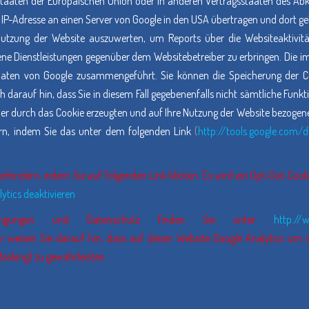
dstaaten der Europäischen Union oder in anderen Vertragsstaaten des
e IP-Adresse an einen Server von Google in den USA übertragen und dort gek
Nutzung der Website auszuwerten, um Reports über die Websiteaktivi
ne Dienstleistungen gegenüber dem Websitebetreiber zu erbringen. Die 
Daten von Google zusammengeführt. Sie können die Speicherung der Co
h darauf hin, dass Sie in diesem Fall gegebenenfalls nicht sämtliche Funk
er durch das Cookie erzeugten und auf Ihre Nutzung der Website bezogenen 
rn, indem Sie das unter dem folgenden Link
(
http://tools.google.com/
rhindern, indem Sie auf folgenden Link klicken. Es wird ein Opt-Out-Cooki
ytics deaktivieren
edingungen und Datenschutz finden Sie unter
http://
ir weisen Sie darauf hin, dass auf dieser Website Google Analytics um
asking) zu gewährleisten.