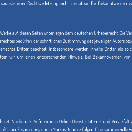
ltspunkte einer Rechtsverletzung nicht zumutbar. Bei Bekanntwerden v
d Werke auf diesen Seiten unterliegen dem deutschen Urheberrecht. Die Ver
chtes bedürfen der schriftlichen Zustimmung des jeweiligen Autors bzw. Er
rrechte Dritter beachtet. Insbesondere werden Inhalte Dritter als sol
tten wir um einen entsprechenden Hinweis. Bei Bekanntwerden von R
eschützt. Nachdruck, Aufnahme in Online-Dienste, Internet und Vervielf
chriftlicher Zustimmung durch Markus Böhm erfolgen. Eine kommerzielle We