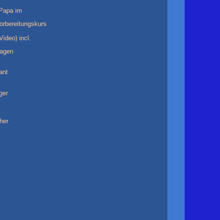
Papa im
rbereitungskurs
ideo) incl.
agen
ant
ger
her