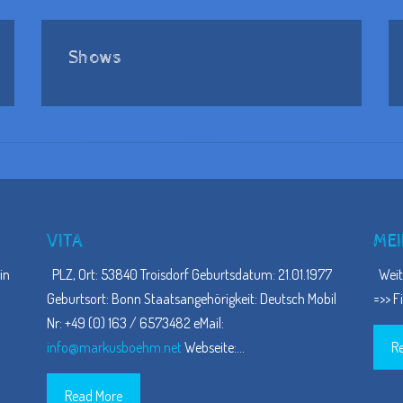
Shows
VITA
MEI
in
PLZ, Ort: 53840 Troisdorf Geburtsdatum: 21.01.1977
Weite
Geburtsort: Bonn Staatsangehörigkeit: Deutsch Mobil
=>> F
Nr: +49 (0) 163 / 6573482 eMail:
info@markusboehm.net
Webseite:
…
R
Read More