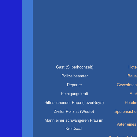
Gast (Silberhochzeit)
Hote
Polizeibeamter
Bauar
Reporter
Gewerkschaf
Reinigungskraft
Arch
Hilfesuchender Papa (LoverBoys)
Hotelm
Ziviler Polizist (Weste)
Spurensicher
Mann einer schwangeren Frau im
Vater eines
Kreißsaal