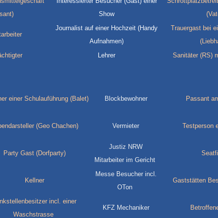
smittelgeschäft
Interessierter Besucher (Gast) einer
Schrottplatzbetrei
sant)
Show
(Vat
Journalist auf einer Hochzeit (Handy
Trauergast bei e
arbeiter
Aufnahmen)
(Liebh
chtigter
Lehrer
Sanitäter (RS)
r einer Schulauführung (Balet)
Blockbewohner
Passant am
endarsteller (Geo Chachen)
Vermieter
Testperson e
Justiz NRW
Party Gast (Dorfparty)
Seatfi
Mitarbeiter im Gericht
Messe Besucher incl.
Kellner
Gaststätten Be
OTon
kstellenbesitzer incl. einer
KFZ Mechaniker
Betroffene
Waschstrasse