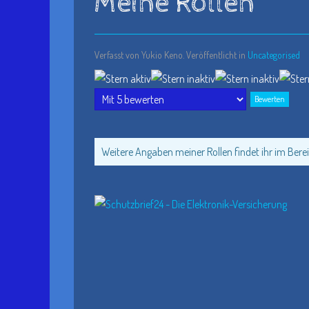
Meine Rollen
Verfasst von Yukio Keno. Veröffentlicht in
Uncategorised
Bewertung:
1
/
5
Bitte
bewerten
Weitere Angaben meiner Rollen findet ihr im Berei