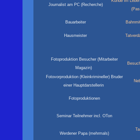
Kunde im Leben
Journalist am PC (Recherche)
(Pas
Bauarbeiter
Bahnmit
Hausmeister
Tatverdä
Fotoproduktion Besucher (Mitarbeiter
Besuche
Magazin)
Fotovorproduktion (Kleinkrimineller) Bruder
Neb
einer Hauptdarstellerin
Fotoproduktionen
Seminar Teilnehmer incl. OTon
Tan
Werdener Papa (mehrmals)