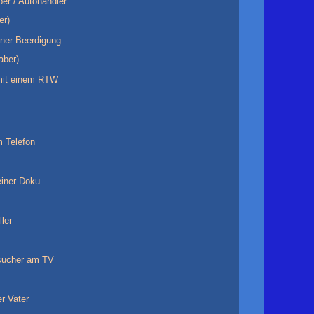
ber / Autohändler
er)
iner Beerdigung
aber)
 mit einem RTW
 Telefon
iner Doku
ller
sucher am TV
r Vater