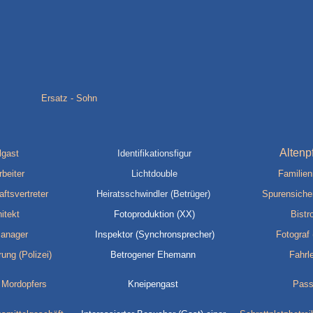
Ersatz - Sohn
Altenp
lgast
Identifikationsfigur
beiter
Lichtdouble
Familien
tsvertreter
Heiratsschwindler (Betrüger)
Spurensiche
itekt
Fotoproduktion (XX)
Bistr
anager
Inspektor (Synchronsprecher)
Fotograf 
ung (Polizei)
Betrogener Ehemann
Fahrl
 Mordopfers
Kneipengast
Pass