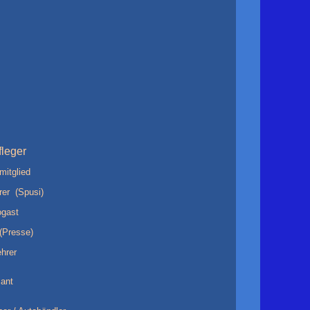
fleger
mitglied
rer (Spusi)
ogast
(Presse)
ehrer
ant