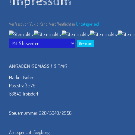
Impressum
Verfasst von Yukio Keno. Veröffentlicht in
Uncategorised
Bewertung:
1
/
5
Bitte
bewerten
ANGABEN GEMÄSS § 5 TMG
Markus Böhm
Poststraße 79
53840 Troisdorf
Steuernummer: 220/5040/2956
Amtsgericht: Siegburg