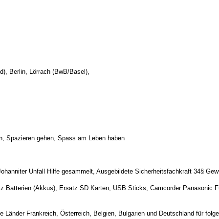
), Berlin, Lörrach (BwB/Basel),
gen, Spazieren gehen, Spass am Leben haben
Johanniter Unfall Hilfe gesammelt, Ausgebildete Sicherheitsfachkraft 34§ Ge
z Batterien (Akkus), Ersatz SD Karten, USB Sticks, Camcorder Panasonic Ful
ie Länder Frankreich, Österreich, Belgien, Bulgarien und Deutschland für f