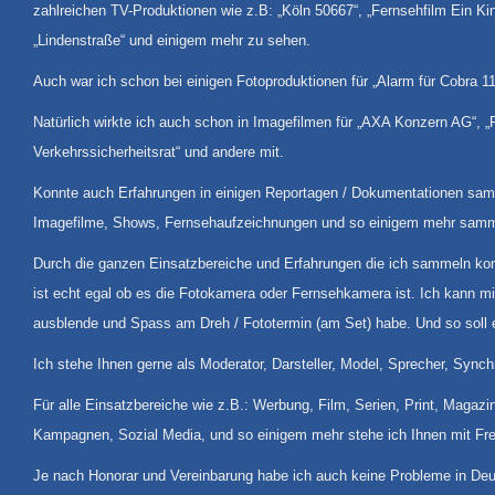
zahlreichen TV-Produktionen wie z.B: „Köln 50667“, „Fernsehfilm Ein Kind 
„Lindenstraße“ und einigem mehr zu sehen.
Auch war ich schon bei einigen Fotoproduktionen für „Alarm für Cobra 1
Natürlich wirkte ich auch schon in Imagefilmen für „AXA Konzern AG“, „F
Verkehrssicherheitsrat“ und andere mit.
Konnte auch Erfahrungen in einigen Reportagen / Dokumentationen samme
Imagefilme, Shows, Fernsehaufzeichnungen und so einigem mehr sam
Durch die ganzen Einsatzbereiche und Erfahrungen die ich sammeln kon
ist echt egal ob es die Fotokamera oder Fernsehkamera ist. Ich kann mi
ausblende und Spass am Dreh / Fototermin (am Set) habe. Und so soll e
Ich stehe Ihnen gerne als Moderator, Darsteller, Model, Sprecher, Synch
Für alle Einsatzbereiche wie z.B.: Werbung, Film, Serien, Print, Magaz
Kampagnen, Sozial Media, und so einigem mehr stehe ich Ihnen mit Fre
Je nach Honorar und Vereinbarung habe ich auch keine Probleme in Deut