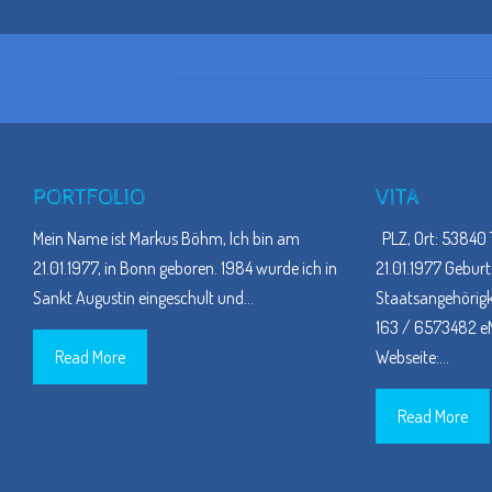
PORTFOLIO
VITA
Mein Name ist Markus Böhm, Ich bin am
PLZ, Ort: 53840 
21.01.1977, in Bonn geboren. 1984 wurde ich in
21.01.1977 Geburt
Sankt Augustin eingeschult und
…
Staatsangehörigke
163 / 6573482 eM
Read More
Webseite:
…
Read More