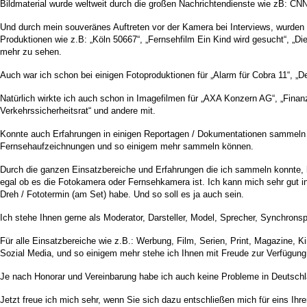
Bildmaterial wurde weltweit durch die großen Nachrichtendienste wie zB: CNN
Und durch mein souveränes Auftreten vor der Kamera bei Interviews, wurden 
Produktionen wie z.B: „Köln 50667“, „Fernsehfilm Ein Kind wird gesucht“, „Die 
mehr zu sehen.
Auch war ich schon bei einigen Fotoproduktionen für „Alarm für Cobra 11“, „
Natürlich wirkte ich auch schon in Imagefilmen für „AXA Konzern AG“, „Finanz
Verkehrssicherheitsrat“ und andere mit.
Konnte auch Erfahrungen in einigen Reportagen / Dokumentationen sammeln &
Fernsehaufzeichnungen und so einigem mehr sammeln können.
Durch die ganzen Einsatzbereiche und Erfahrungen die ich sammeln konnte, 
egal ob es die Fotokamera oder Fernsehkamera ist. Ich kann mich sehr gut i
Dreh / Fototermin (am Set) habe. Und so soll es ja auch sein.
Ich stehe Ihnen gerne als Moderator, Darsteller, Model, Sprecher, Synchronsp
Für alle Einsatzbereiche wie z.B.: Werbung, Film, Serien, Print, Magazine,
Sozial Media, und so einigem mehr stehe ich Ihnen mit Freude zur Verfügung
Je nach Honorar und Vereinbarung habe ich auch keine Probleme in Deutschla
Jetzt freue ich mich sehr, wenn Sie sich dazu entschließen mich für eins Ihr