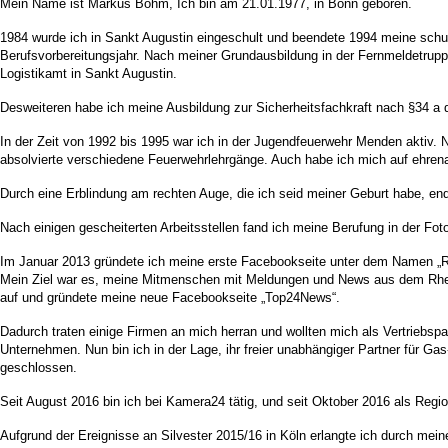
Mein Name ist Markus Böhm, Ich bin am 21.01.1977, in Bonn geboren.
1984 wurde ich in Sankt Augustin eingeschult und beendete 1994 meine schul
Berufsvorbereitungsjahr. Nach meiner Grundausbildung in der Fernmeldetruppe
Logistikamt in Sankt Augustin.
Desweiteren habe ich meine Ausbildung zur Sicherheitsfachkraft nach §34 a
In der Zeit von 1992 bis 1995 war ich in der Jugendfeuerwehr Menden aktiv. 
absolvierte verschiedene Feuerwehrlehrgänge. Auch habe ich mich auf ehrenam
Durch eine Erblindung am rechten Auge, die ich seid meiner Geburt habe, en
Nach einigen gescheiterten Arbeitsstellen fand ich meine Berufung in der Foto
Im Januar 2013 gründete ich meine erste Facebookseite unter dem Namen „R
Mein Ziel war es, meine Mitmenschen mit Meldungen und News aus dem Rhein 
auf und gründete meine neue Facebookseite „Top24News“.
Dadurch traten einige Firmen an mich herran und wollten mich als Vertriebs
Unternehmen. Nun bin ich in der Lage, ihr freier unabhängiger Partner für 
geschlossen.
Seit August 2016 bin ich bei Kamera24 tätig, und seit Oktober 2016 als Reg
Aufgrund der Ereignisse an Silvester 2015/16 in Köln erlangte ich durch m